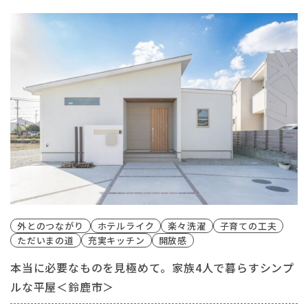
外とのつながり
ホテルライク
楽々洗濯
子育ての工夫
ただいまの道
充実キッチン
開放感
本当に必要なものを見極めて。家族4人で暮らすシンプ
ルな平屋＜鈴鹿市＞