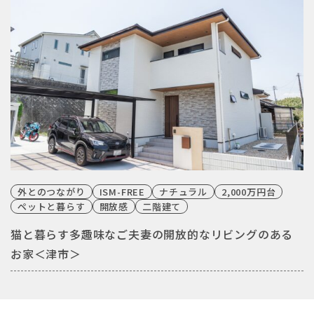
外とのつながり
ISM-FREE
ナチュラル
2,000万円台
ペットと暮らす
開放感
二階建て
猫と暮らす多趣味なご夫妻の開放的なリビングのある
お家＜津市＞