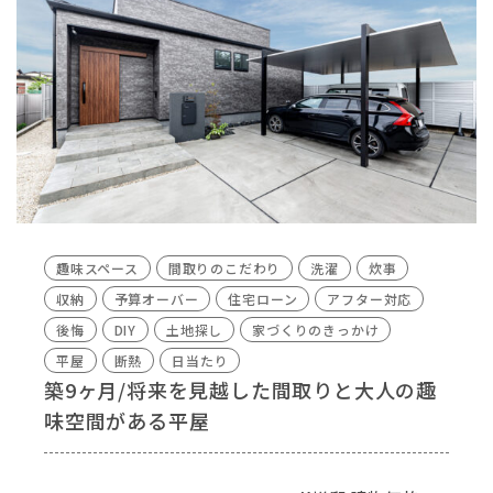
趣味スペース
間取りのこだわり
洗濯
炊事
収納
予算オーバー
住宅ローン
アフター対応
後悔
DIY
土地探し
家づくりのきっかけ
平屋
断熱
日当たり
築9ヶ月/将来を見越した間取りと大人の趣
味空間がある平屋