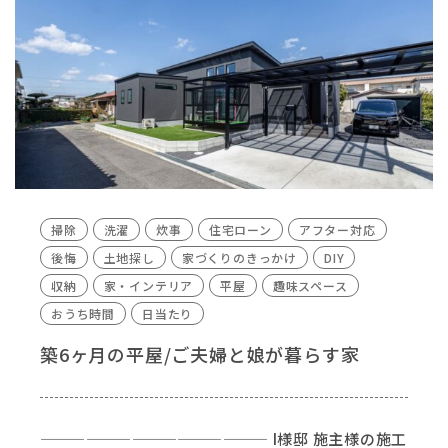
掃除
洗濯
炊事
住宅ローン
アフター対応
後悔
土地探し
家づくりのきっかけ
DIY
収納
家・インテリア
平屋
趣味スペース
おうち時間
日当たり
築6ヶ月の平屋/ご夫婦と娘が暮らす家
——————————————— I様邸 施主様の施工