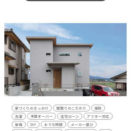
家づくりのきっかけ
間取りのこだわり
掃除
洗濯
予算オーバー
住宅ローン
アフター対応
後悔
DIY
おうち時間
メーカー選び