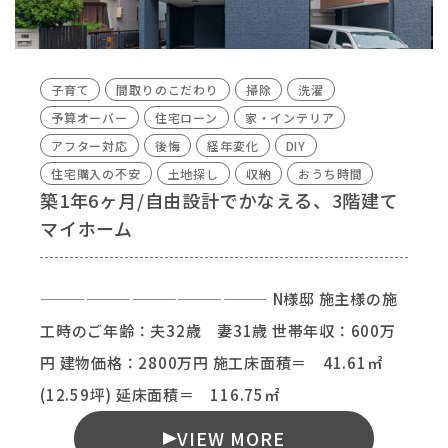
子育て
間取りのこだわり
掃除
洗濯
予算オーバー
住宅ローン
家・インテリア
アフター対応
後悔
経年変化
DIY
住宅購入の不安
土地探し
収納
おうち時間
築1年6ヶ月/自由設計でかなえる、3階建て
マイホーム
——————————————— N様邸 施主様の施
工時のご年齢：夫32歳 妻31歳 世帯年収：600万
円 建物価格：2800万円 施工床面積＝ 41.61㎡
(12.59坪) 延床面積＝ 116.75㎡
VIEW MORE