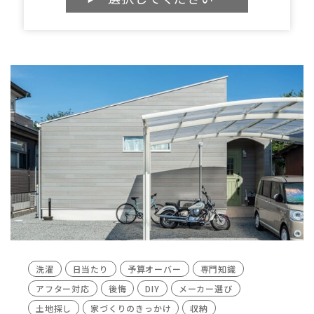
洗濯
日当たり
予算オーバー
専門知識
アフター対応
後悔
DIY
メーカー選び
土地探し
家づくりのきっかけ
収納