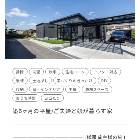
掃除
洗濯
炊事
住宅ローン
アフター対応
後悔
土地探し
家づくりのきっかけ
DIY
収納
家・インテリア
平屋
趣味スペース
おうち時間
日当たり
築6ヶ月の平屋/ご夫婦と娘が暮らす家
——————————————— I様邸 施主様の施工