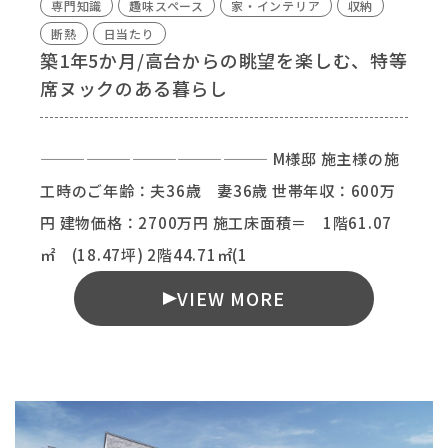
専門知識
趣味スペース
家・インテリア
収納
断熱
日当たり
築1年5か月/高台からの眺望を楽しむ、特等
席ヌックのある暮らし
——————————————— M様邸 施主様の施
工時のご年齢：夫36歳 妻36歳 世帯年収：600万
円 建物価格：2700万円 施工床面積＝ 1階61.07
㎡ (18.47坪) 2階44.71㎡(1
VIEW MORE