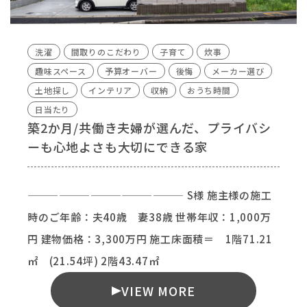
洗濯
間取りのこだわり
子育て
炊事
趣味スペース
予算オーバー
後悔
メーカー選び
土地探し
インテリア
収納
おうち時間
日当たり
築2か月/共働き夫婦が選んだ、プライバシ
ーも心地よさも大切にできる家
——————————————— S様 施主様の施工
時のご年齢：夫40歳 妻38歳 世帯年収：1,000万
円 建物価格：3,300万円 施工床面積＝ 1階71.21
㎡ (21.54坪) 2階43.47㎡
VIEW MORE