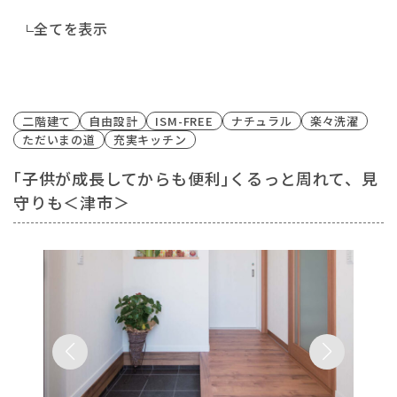
全てを表示
二階建て
自由設計
ISM-FREE
ナチュラル
楽々洗濯
ただいまの道
充実キッチン
｢子供が成長してからも便利｣くるっと周れて、見
守りも＜津市＞