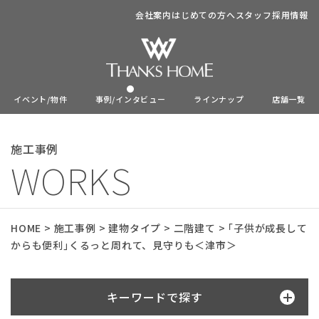
会社案内
はじめての方へ
スタッフ
採用情報
イベント/物件
事例/インタビュー
ラインナップ
店舗一覧
施工事例
WORKS
HOME
>
施工事例
>
建物タイプ
>
二階建て
>
｢子供が成長して
からも便利｣くるっと周れて、見守りも＜津市＞
キーワードで探す