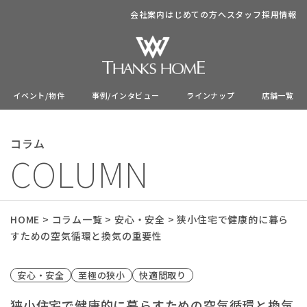
会社案内
はじめての方へ
スタッフ
採用情報
イベント/物件
事例/インタビュー
ラインナップ
店舗一覧
コラム
COLUMN
HOME
>
コラム一覧
>
安心・安全
>
狭小住宅で健康的に暮ら
すための空気循環と換気の重要性
安心・安全
至極の狭小
快適間取り
狭小住宅で健康的に暮らすための空気循環と換気