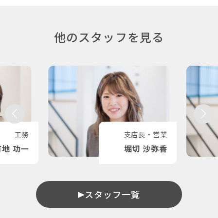
他のスタッフを見る
工務
支店長・営業
有地 功一
堀切 沙弥香
スタッフ一覧