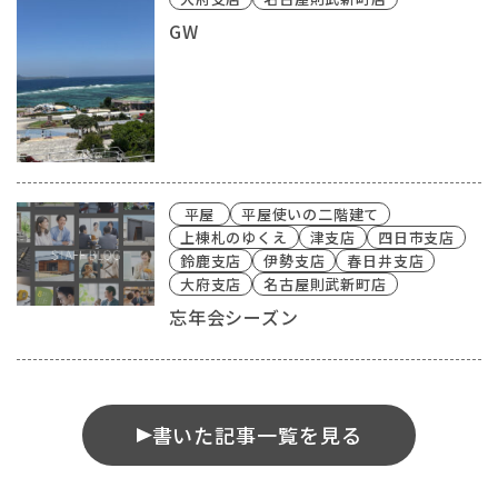
GW
平屋
平屋使いの二階建て
上棟札のゆくえ
津支店
四日市支店
鈴鹿支店
伊勢支店
春日井支店
大府支店
名古屋則武新町店
忘年会シーズン
書いた記事一覧を見る