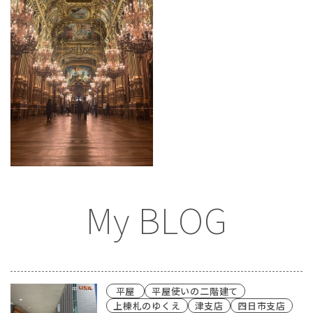
My BLOG
平屋
平屋使いの二階建て
上棟札のゆくえ
津支店
四日市支店