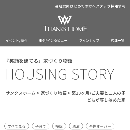
会社案内
はじめての方へ
スタッフ
採用情報
イベント/物件
事例/インタビュー
ラインナップ
店舗一覧
『笑顔を建てる』家づくり物語
HOUSING STORY
サンクスホーム
>
家づくり物語
>
築10ヶ月/ご夫妻と二人の子
どもが暮し始めた家
すべて見る
子育て
掃除
洗濯
予算オーバー