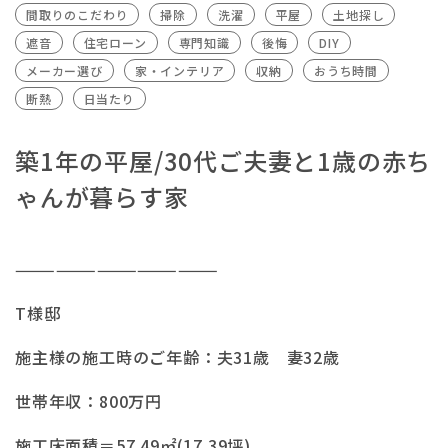
間取りのこだわり
掃除
洗濯
平屋
土地探し
遮音
住宅ローン
専門知識
後悔
DIY
メーカー選び
家・インテリア
収納
おうち時間
断熱
日当たり
築1年の平屋/30代ご夫妻と1歳の赤ち
ゃんが暮らす家
———————————————
T様邸
施主様の施工時のご年齢：夫31歳 妻32歳
世帯年収：800万円
施工床面積＝57.49㎡(17.39坪)